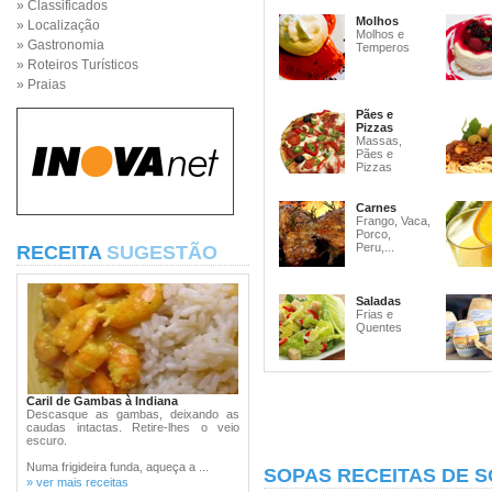
» Classificados
Molhos
» Localização
Molhos e
» Gastronomia
Temperos
» Roteiros Turísticos
» Praias
Pães e
Pizzas
Massas,
Pães e
Pizzas
Carnes
Frango, Vaca,
Porco,
Peru,...
RECEITA
SUGESTÃO
Saladas
Frias e
Quentes
Caril de Gambas à Indiana
Descasque as gambas, deixando as
caudas intactas. Retire-lhes o veio
escuro.
Numa frigideira funda, aqueça a ...
SOPAS RECEITAS DE 
» ver mais receitas